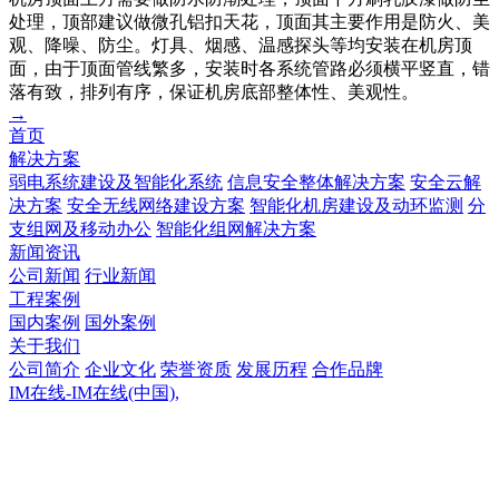
处理，顶部建议做微孔铝扣天花，顶面其主要作用是防火、美
观、降噪、防尘。灯具、烟感、温感探头等均安装在机房顶
面，由于顶面管线繁多，安装时各系统管路必须横平竖直，错
落有致，排列有序，保证机房底部整体性、美观性。
→
首页
解决方案
弱电系统建设及智能化系统
信息安全整体解决方案
安全云解
决方案
安全无线网络建设方案
智能化机房建设及动环监测
分
支组网及移动办公
智能化组网解决方案
新闻资讯
公司新闻
行业新闻
工程案例
国内案例
国外案例
关于我们
公司简介
企业文化
荣誉资质
发展历程
合作品牌
IM在线-IM在线(中国),
IM在线-IM在线(中国),