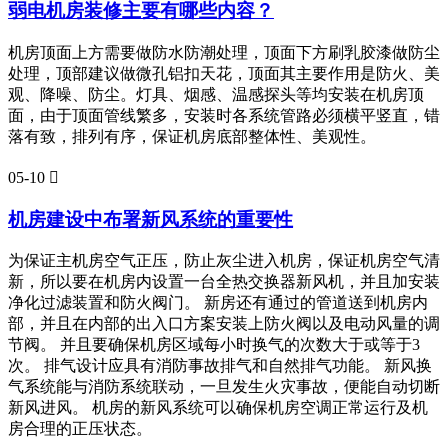
弱电机房装修主要有哪些内容？
机房顶面上方需要做防水防潮处理，顶面下方刷乳胶漆做防尘
处理，顶部建议做微孔铝扣天花，顶面其主要作用是防火、美
观、降噪、防尘。灯具、烟感、温感探头等均安装在机房顶
面，由于顶面管线繁多，安装时各系统管路必须横平竖直，错
落有致，排列有序，保证机房底部整体性、美观性。
05-10

机房建设中布署新风系统的重要性
为保证主机房空气正压，防止灰尘进入机房，保证机房空气清
新，所以要在机房内设置一台全热交换器新风机，并且加安装
净化过滤装置和防火阀门。 新房还有通过的管道送到机房内
部，并且在内部的出入口方案安装上防火阀以及电动风量的调
节阀。 并且要确保机房区域每小时换气的次数大于或等于3
次。 排气设计应具有消防事故排气和自然排气功能。 新风换
气系统能与消防系统联动，一旦发生火灾事故，便能自动切断
新风进风。 机房的新风系统可以确保机房空调正常运行及机
房合理的正压状态。